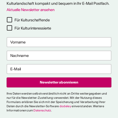
Kulturlandschaft kompakt und bequem in Ihr E-Mail Postfach.
Aktuelle Newsletter ansehen
ehr dazu
Für Kulturschaffende
Für Kulturinteressierte
me 2027 in Prag
bis 28. April 2027) ist ein 10-
gramm für Recherche-,
haffensprozesse. Es bietet
er, kollektive Begleitung und
rbungsfrist: 10. September
t.ly/4brDw5A
ultur Wallis News
Ihre Daten werden selbstverständlich nicht an Dritte weitergegeben und
r choreografische
nur für die Newsletter-Zustellung verwendet. Mit der Nutzung dieses
Formulars erklären Sie sich mit der Speicherung und Verarbeitung Ihrer
ich urbaner Tanz
Daten durch die Newsletter-Software
dodeley
einverstanden. Weitere
Informationen zum
Datenschutz
.
oncorde Espace Culture
 an alle Urban-Dance-