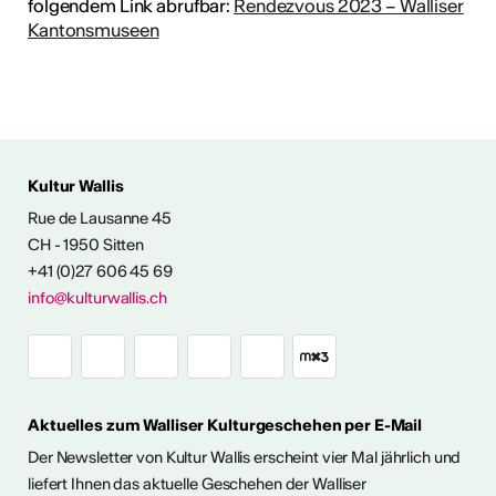
folgendem Link abrufbar:
Rendezvous 2023 – Walliser
Kantonsmuseen
 AUS DER KULTUR
Kultur Wallis
icht
Rue de Lausanne 45
CH - 1950 Sitten
+41 (0)27 606 45 69
Ausstellungen
info@kulturwallis.ch
unter freiem
Himmel im Wallis
Aktuelles zum Walliser Kulturgeschehen per E-Mail
ie Kunst im Freien so richtig
h eine kleine aber feine
Der Newsletter von Kultur Wallis erscheint vier Mal jährlich und
Ausstellungen im Wallis
liefert Ihnen das aktuelle Geschehen der Walliser