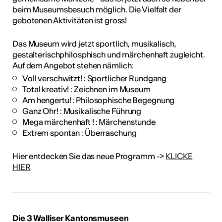
beim Museumsbesuch möglich. Die Vielfalt der
tur
gebotenen Aktivitäten ist gross!
geschah ...
Das Museum wird jetzt sportlich, musikalisch,
gestalterischphilosphisch und märchenhaft zugleicht.
RO
Auf dem Angebot stehen nämlich:
Voll verschwitzt! : Sportlicher Rundgang
Total kreativ! : Zeichnen im Museum
Am hengertu! : Philosophische Begegnung
Ganz Ohr! : Musikalische Führung
Mega märchenhaft ! : Märchenstunde
Extrem spontan : Überraschung
Hier entdecken Sie das neue Programm ->
KLICKE
HIER
Die 3 Walliser Kantonsmuseen