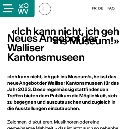
FR
DE
FAQ
«Ich kann nicht, ich geh
«Ich kann nicht, ich geh
Neues Angebot der
Neues Angebot der
ins Museum!»
ins Museum!»
Walliser
Walliser
Kantonsmuseen
Kantonsmuseen
«Ich kann nicht, ich geh ins Museum!», heisst das
neue Angebot der Walliser Kantonsmuseen für das
Jahr 2023. Diese regelmässig stattfindenden
Treffen bieten dem Publikum die Möglichkeit, sich
zu begegnen und auszutauschen und zugleich in
die Ausstellungen einzutauchen.
Zeichnen, diskutieren, Musikhören oder eine
ous
gemeinsame Mahlzeit, - das ist jetzt auch so nebenbei