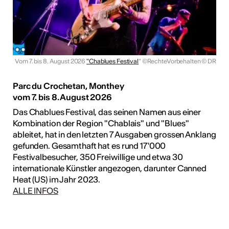
Vom 7. bis 8. August 2026
"Chablues Festival
" ©RechteVorbehalten
© DR
Parc du Crochetan, Monthey
vom 7. bis 8. August 2026
Das Chablues Festival, das seinen Namen aus einer
Kombination der Region "Chablais" und "Blues"
ableitet, hat in den letzten 7 Ausgaben grossen Anklang
gefunden. Gesamthaft hat es rund 17'000
Festivalbesucher, 350 Freiwillige und etwa 30
internationale Künstler angezogen, darunter Canned
Heat (US) im Jahr 2023.
ALLE INFOS