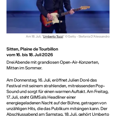
Am 18. Juli, "
Umberto Tozzi
"
© Getty - Stefania D'Alessandro
Sitten, Plaine de Tourbillon
vom 16. bis 18. Juli 2026
Drei Abende mit grandiosen Open-Air-Konzerten,
Mitten im Sommer.
Am Donnerstag, 16. Juli, eröffnet Julien Doré das
Festival mit seinem strahlenden, mitreissenden Pop-
Sound und sorgt für einen warmen Auftakt. Am Freitag,
17. Juli, steht GIMS als Headliner einer
energiegeladenen Nacht auf der Bühne, getragen von
unzähligen Hits, die das Publikum mitsingen kann. Der
Abschlussabend am Samstag, 18. Juli, gehört Umberto