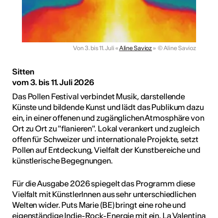
Von 3. bis 11. Juli «
Aline Savioz
»
© Aline Savioz
Sitten
vom 3. bis 11. Juli 2026
Das Pollen Festival verbindet Musik, darstellende
Künste und bildende Kunst und lädt das Publikum dazu
ein, in einer offenen und zugänglichen Atmosphäre von
Ort zu Ort zu "flanieren". Lokal verankert und zugleich
offen für Schweizer und internationale Projekte, setzt
Pollen auf Entdeckung, Vielfalt der Kunstbereiche und
künstlerische Begegnungen.
Für die Ausgabe 2026 spiegelt das Programm diese
Vielfalt mit KünstlerInnen aus sehr unterschiedlichen
Welten wider. Puts Marie (BE) bringt eine rohe und
eigenständige Indie-Rock-Energie mit ein, La Valentina