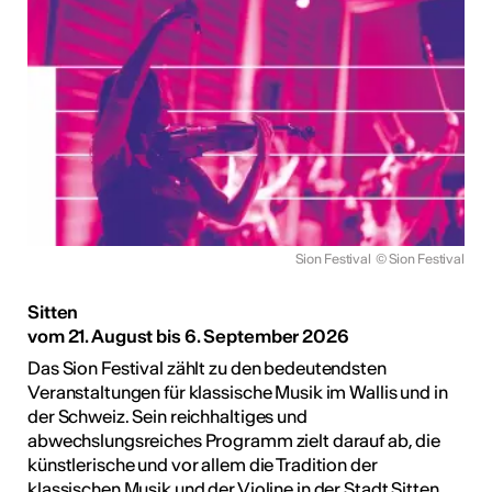
Ausstellungen
unter freiem
Himmel im Wallis
ie Kunst im Freien so richtig
h eine kleine aber feine
Ausstellungen im Wallis
Sion Festival
© Sion Festival
ehr dazu
Sitten
vom 21. August bis 6. September 2026
Das Sion Festival zählt zu den bedeutendsten
Veranstaltungen für klassische Musik im Wallis und in
me 2027 in Prag
der Schweiz. Sein reichhaltiges und
bis 28. April 2027) ist ein 10-
abwechslungsreiches Programm zielt darauf ab, die
gramm für Recherche-,
künstlerische und vor allem die Tradition der
haffensprozesse. Es bietet
klassischen Musik und der Violine in der Stadt Sitten