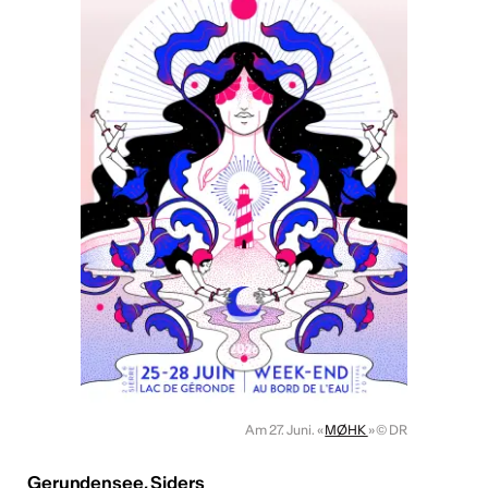
Am 27. Juni. «
MØHK
»
© DR
Gerundensee, Siders