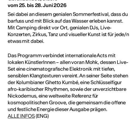
vom 25. bis 28. Juni 2026
Sei dabei an diesem genialen Sommerfestival, dass du
barfuss und mit Blick auf das Wasser erleben kannst.
Mit Camping direkt vor Ort, genialen DJs, Live-
Konzerten, Zirkus, Tanz und visueller Kunst ist für jede/n
etwas mit dabei.
Das Programm verbindet internationale Acts mit
lokalen KünstlerInnen – allen voran Mohk, dessen Live-
Set eine cinematografische Elektronik mit tiefen,
sensiblen Klangtexturen vereint. An seiner Seite stehen
der Kolumbianer Ghetto Kumbé, eine Schlüsselfigur
afro-karibischer Rhythmen, sowie der unverzichtbare
Nickodemus, eine weltweite Referenz für
kosmopolitischen Groove, die gemeinsam die offene
und festliche Energie dieser Ausgabe prägen.
ALLE INFOS
(ENG)