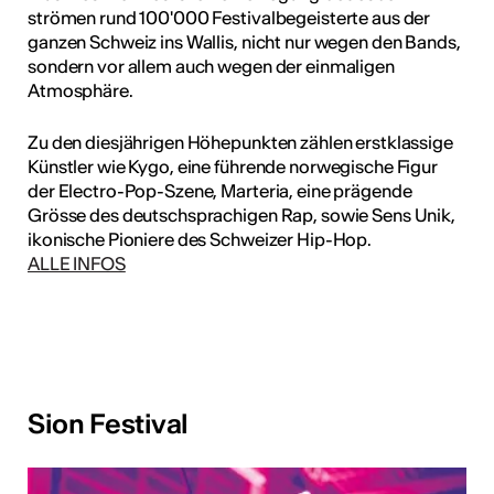
strömen rund 100'000 Festivalbegeisterte aus der
ganzen Schweiz ins Wallis, nicht nur wegen den Bands,
sondern vor allem auch wegen der einmaligen
Atmosphäre.
Zu den diesjährigen Höhepunkten zählen erstklassige
Künstler wie Kygo, eine führende norwegische Figur
der Electro-Pop-Szene, Marteria, eine prägende
Grösse des deutschsprachigen Rap, sowie Sens Unik,
ikonische Pioniere des Schweizer Hip-Hop.
ALLE INFOS
 AUS DER KULTUR
Sion Festival
icht