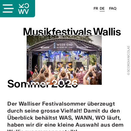
FR
DE
FAQ
Musikfestivals Wallis
Musikfestivals Wallis
© SCORDIA NICOLAS
Sommer 2026
Sommer 2026
Der Walliser Festivalsommer überzeugt
durch seine grosse Vielfalt! Damit du den
Überblick behältst WAS, WANN, WO läuft,
haben wir dir eine kleine Auswahl aus dem
ous