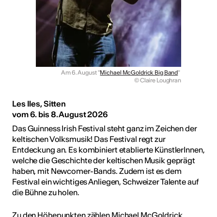
Am 6. August "
Michael McGoldrick Big Band
"
© Claire Loughran
Les Iles, Sitten
vom 6. bis 8. August 2026
Das Guinness Irish Festival steht ganz im Zeichen der
keltischen Volksmusik! Das Festival regt zur
Entdeckung an. Es kombiniert etablierte KünstlerInnen,
welche die Geschichte der keltischen Musik geprägt
haben, mit Newcomer-Bands. Zudem ist es dem
Festival ein wichtiges Anliegen, Schweizer Talente auf
die Bühne zu holen.
Zu den Höhepunkten zählen Michael McGoldrick,