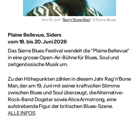
Am 19. Juni "
Rag’n’Bone Man
"
© Sierre Blues
Plaine Bellevue, Siders
vom 18. bis 20. Juni 2026
Das Sierre Blues Festival wandelt die "Plaine Bellevue"
in eine grosse Open-Air-Bühne für Blues, Soul und
zeitgenössische Musik um.
Zu den Höhepunkten zählen in diesem Jahr Rag’n’Bone
Man, der am 19. Juni mit seiner kraftvollen Stimme
zwischen Blues und Soul überzeugt, die Alternative-
Rock-Band Dogstar sowie Alice Armstrong, eine
aufstrebende Figur der britischen Blues-Szene.
ALLE INFOS