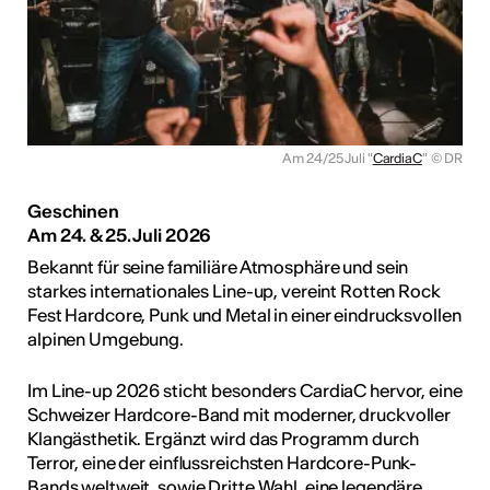
Am 24/25 Juli "
CardiaC
"
© DR
Geschinen
Am 24. & 25. Juli 2026
Bekannt für seine familiäre Atmosphäre und sein
starkes internationales Line-up, vereint Rotten Rock
Fest Hardcore, Punk und Metal in einer eindrucksvollen
alpinen Umgebung.
Im Line-up 2026 sticht besonders CardiaC hervor, eine
Schweizer Hardcore-Band mit moderner, druckvoller
Klangästhetik. Ergänzt wird das Programm durch
Terror, eine der einflussreichsten Hardcore-Punk-
Bands weltweit, sowie Dritte Wahl, eine legendäre