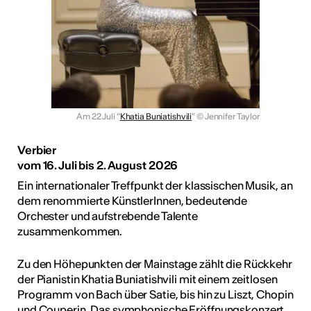
Am 22 Juli "
Khatia Buniatishvili
"
© Jennifer Taylor
Verbier
vom 16. Juli bis 2. August 2026
Ein internationaler Treffpunkt der klassischen Musik, an
dem renommierte KünstlerInnen, bedeutende
Orchester und aufstrebende Talente
zusammenkommen.
Zu den Höhepunkten der Mainstage zählt die Rückkehr
der Pianistin Khatia Buniatishvili mit einem zeitlosen
Programm von Bach über Satie, bis hin zu Liszt, Chopin
und Couperin. Das symphonische Eröffnungskonzert