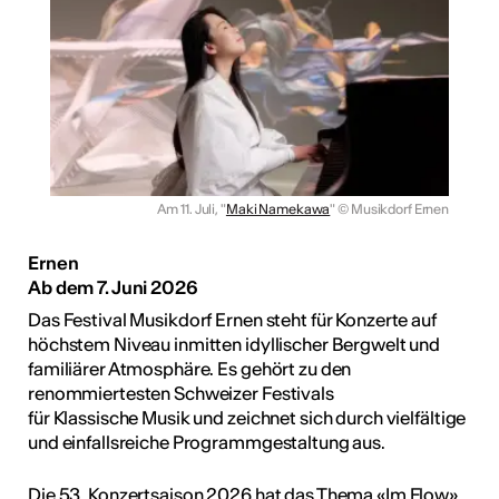
Am 11. Juli, "
Maki Namekawa
"
© Musikdorf Ernen
Ernen
Ab dem 7. Juni 2026
Das Festival Musikdorf Ernen steht für Konzerte auf
höchstem Niveau inmitten idyllischer Bergwelt und
familiärer Atmosphäre. Es gehört zu den
renommiertesten Schweizer Festivals
für Klassische Musik und zeichnet sich durch vielfältige
und einfallsreiche Programmgestaltung aus.
Die 53. Konzertsaison 2026 hat das Thema «Im Flow»