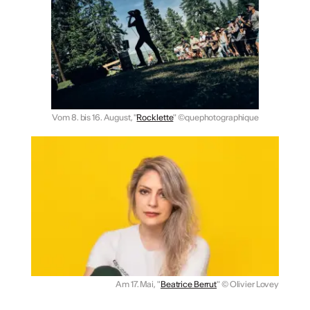
Vom 8. bis 16. August, "
Rocklette
" ©quephotographique
Am 17. Mai, "
Beatrice Berrut
"
© Olivier Lovey