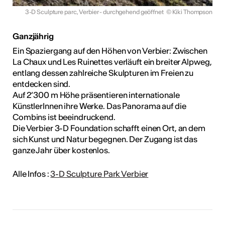
3-D Sculpture parc, Verbier - durchgehend geöffnet
© Kiki Thompson
Ganzjährig
Ein Spaziergang auf den Höhen von Verbier: Zwischen
La Chaux und Les Ruinettes verläuft ein breiter Alpweg,
entlang dessen zahlreiche Skulpturen im Freien zu
entdecken sind.
Auf 2’300 m Höhe präsentieren internationale
KünstlerInnen ihre Werke. Das Panorama auf die
Combins ist beeindruckend.
Die Verbier 3-D Foundation schafft einen Ort, an dem
sich Kunst und Natur begegnen. Der Zugang ist das
ganze Jahr über kostenlos.
Alle Infos :
3-D Sculpture Park Verbier