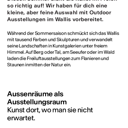
so richtig auf! Wir haben für dich eine
tur
kleine, aber feine Auswahl mit Outdoor
Ausstellungen im Wallis vorbereitet.
geschah ...
RO
Während der Sommersaison schmückt sich das Wallis
mit tausend Farben und Skulpturen und verwandelt
seine Landschaften in Kunstgalerien unter freiem
Himmel. Auf Berg oder Tal, am Seeufer oder im Wald
laden die Freiluftausstellungen zum Flanieren und
Staunen inmitten der Natur ein.
Aussenräume als
Ausstellungsraum
Kunst dort, wo man sie nicht
erwartet.