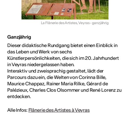
La Flânerie des Artistes, Veyras - ganzjährig
Ganzjährig
Dieser didaktische Rundgang bietet einen Einblick in
das Leben und Werk von sechs
Künstlerpersönlichkeiten, die sich im 20. Jahrhundert
in Veyras niedergelassen haben.
Interaktiv und zweisprachig gestaltet, lädt der
Parcours dazu ein, die Welten von Corinna Bille,
Maurice Chappaz, Rainer Maria Rilke, Gérard de
Palézieux, Charles Clos Olsommer und René Lorenz zu
entdecken.
Alle Infos:
Flânerie des Artistes à Veyras