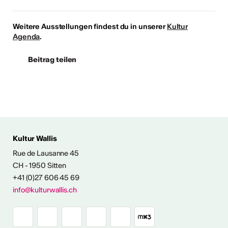
Weitere Ausstellungen findest du in unserer
Kultur
Agenda
.
Beitrag teilen
 AUS DER KULTUR
Kultur Wallis
icht
Rue de Lausanne 45
CH - 1950 Sitten
+41 (0)27 606 45 69
Ausstellungen
info@kulturwallis.ch
unter freiem
Himmel im Wallis