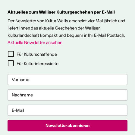
Aktuelles zum Walliser Kulturgeschehen per E-Mail
ie Kunst im Freien so richtig
h eine kleine aber feine
Der Newsletter von Kultur Wallis erscheint vier Mal jährlich und
Ausstellungen im Wallis
liefert Ihnen das aktuelle Geschehen der Walliser
Kulturlandschaft kompakt und bequem in Ihr E-Mail Postfach.
Aktuelle Newsletter ansehen
ehr dazu
Für Kulturschaffende
Für Kulturinteressierte
me 2027 in Prag
bis 28. April 2027) ist ein 10-
gramm für Recherche-,
haffensprozesse. Es bietet
er, kollektive Begleitung und
rbungsfrist: 10. September
t.ly/4brDw5A
ultur Wallis News