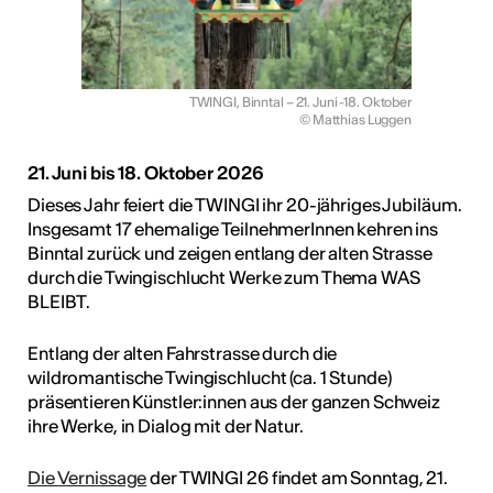
TWINGI, Binntal – 21. Juni -18. Oktober
© Matthias Luggen
21. Juni bis 18. Oktober 2026
Dieses Jahr feiert die TWINGI ihr 20-jähriges Jubiläum.
Insgesamt 17 ehemalige TeilnehmerInnen kehren ins
Binntal zurück und zeigen entlang der alten Strasse
durch die Twingischlucht Werke zum Thema WAS
BLEIBT.
Entlang der alten Fahrstrasse durch die
wildromantische Twingischlucht (ca. 1 Stunde)
präsentieren Künstler:innen aus der ganzen Schweiz
ihre Werke, in Dialog mit der Natur.
Die Vernissage
der TWINGI 26 findet am Sonntag, 21.