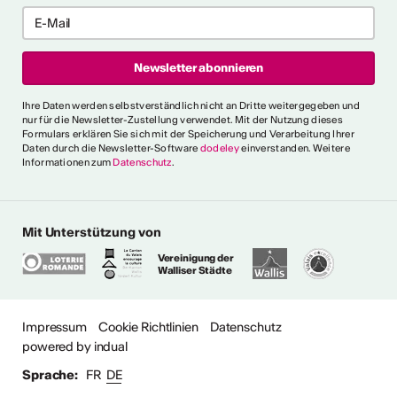
er, kollektive Begleitung und
rbungsfrist: 10. September
t.ly/4brDw5A
ultur Wallis News
Ihre Daten werden selbstverständlich nicht an Dritte weitergegeben und
r choreografische
nur für die Newsletter-Zustellung verwendet. Mit der Nutzung dieses
Formulars erklären Sie sich mit der Speicherung und Verarbeitung Ihrer
ich urbaner Tanz
Daten durch die Newsletter-Software
dodeley
einverstanden. Weitere
Informationen zum
Datenschutz
.
oncorde Espace Culture
 an alle Urban-Dance-
hnsitz in der Schweiz. Eine
tück einreichen, um am 5.
Mit Unterstützung von
ühne des Concorde
chluss: 16. August Infos:
Vereinigung der
Walliser Städte
ultur Wallis News
Impressum
Cookie Richtlinien
Datenschutz
powered by indual
e anzeigen
Sprache:
FR
DE