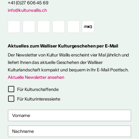
+41 (0)27 606 45 69
Ausstellungen
info@kulturwallis.ch
unter freiem
Himmel im Wallis
Aktuelles zum Walliser Kulturgeschehen per E-Mail
ie Kunst im Freien so richtig
h eine kleine aber feine
Der Newsletter von Kultur Wallis erscheint vier Mal jährlich und
Ausstellungen im Wallis
liefert Ihnen das aktuelle Geschehen der Walliser
Kulturlandschaft kompakt und bequem in Ihr E-Mail Postfach.
Aktuelle Newsletter ansehen
ehr dazu
Für Kulturschaffende
Für Kulturinteressierte
me 2027 in Prag
bis 28. April 2027) ist ein 10-
gramm für Recherche-,
haffensprozesse. Es bietet