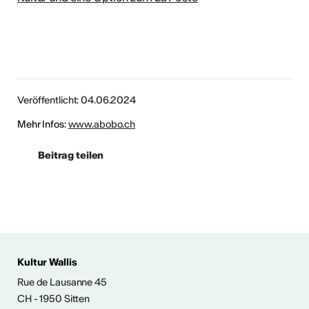
Veröffentlicht: 04.06.2024
Mehr Infos:
www.abobo.ch
Beitrag teilen
 AUS DER KULTUR
Kultur Wallis
icht
Rue de Lausanne 45
CH - 1950 Sitten