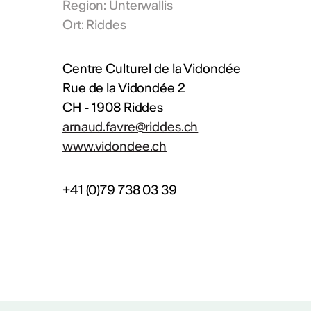
Region
:
Unterwallis
Ort
:
Riddes
Centre Culturel de la Vidondée
Rue de la Vidondée 2
CH - 1908 Riddes
arnaud.favre@riddes.ch
www.vidondee.ch
+41 (0)79 738 03 39