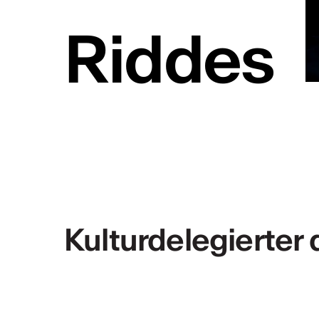
Riddes
Riddes
KÜNSTLERPORTRÄTS
Kulturdelegierter