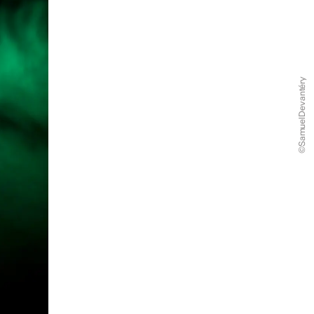
©SamuelDevantéry