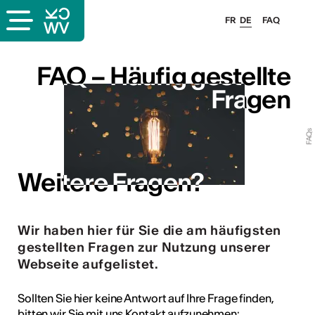
FR
DE
FAQ
s
FAQ – Häufig gestellte
FAQ – Häufig gestellte
Fragen
Fragen
FAQs
er
llis
Weitere Fragen?
Weitere Fragen?
 & Logo
Wir haben hier für Sie die am häufigsten
gestellten Fragen zur Nutzung unserer
Webseite aufgelistet.
Sollten Sie hier keine Antwort auf Ihre Frage finden,
bitten wir Sie mit uns Kontakt aufzunehmen: