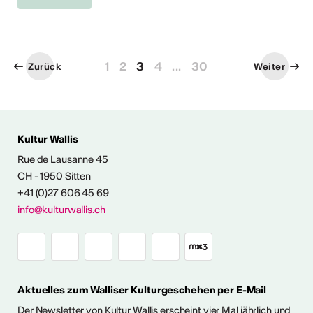
1
2
3
4
...
30
Zurück
Weiter
Kultur Wallis
Rue de Lausanne 45
FOS & KONTAKT
CH - 1950 Sitten
+41 (0)27 606 45 69
info@kulturwallis.ch
Aktuelles zum Walliser Kulturgeschehen per E-Mail
Der Newsletter von Kultur Wallis erscheint vier Mal jährlich und