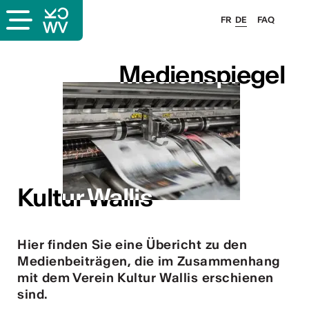
FR
DE
FAQ
s
Medienspiegel
Medienspiegel
er
llis
Kultur Wallis
Kultur Wallis
 & Logo
Hier finden Sie eine Übericht zu den
Medienbeiträgen, die im Zusammenhang
mit dem Verein Kultur Wallis erschienen
sind.