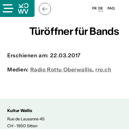
FR
DE
FAQ
s
Türöffner für Bands
Türöffner für Bands
Erschienen am: 22.03.2017
er
llis
Medien:
Radio Rottu Oberwallis
,
rro.ch
 & Logo
Kultur Wallis
Rue de Lausanne 45
CH - 1950 Sitten