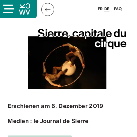
FR
DE
FAQ
s
Sierre, capitale du
Sierre, capitale du
cirque
cirque
er
llis
 & Logo
Erschienen am 6. Dezember 2019
Medien : le Journal de Sierre