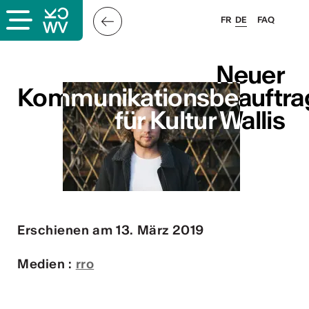
FR
DE
FAQ
s
Neuer
Neuer
Kommunikationsbeauftra
Kommunikationsbeauftra
für Kultur Wallis
für Kultur Wallis
er
llis
 & Logo
Erschienen am 13. März 2019
Medien :
rro