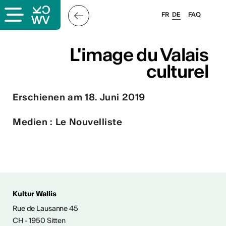
FR
DE
FAQ
s
L'image du Valais
L'image du Valais
culturel
culturel
Erschienen am 18. Juni 2019
er
llis
Medien : Le Nouvelliste
 & Logo
Kultur Wallis
Rue de Lausanne 45
CH - 1950 Sitten