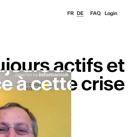
FR
DE
FAQ
Login
ujours actifs et
ujours actifs et
ce à cette crise
ce à cette crise