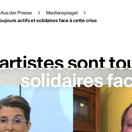
Aus der Presse
Medienspiegel
oujours actifs et solidaires face à cette crise
artistes sont to
artistes sont to
solidaires fa
solidaires fa
bonnieren