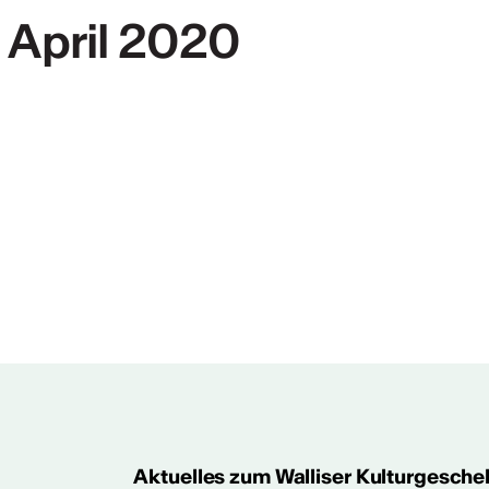
 April 2020
ht
 2024/2025
Aktuelles zum Walliser Kulturgesche