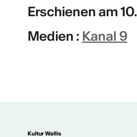
MEHR INFOS & KONTAKT
Erschienen am 10.
Medien :
Kanal 9
Tätigkeitsberic
Tätigkeitsbericht CVKW
Kultur Wallis