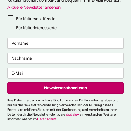
Kulturlandschaft kompakt und bequem in Ihr E-Mail Postfach.
Aktuelle Newsletter ansehen
ter abonnieren
Für Kulturschaffende
Für Kulturinteressierte
ericht
CVKW 2024/2025
Ihre Daten werden selbstverständlich nicht an Dritte weitergegeben und
nur für die Newsletter-Zustellung verwendet. Mit der Nutzung dieses
Formulars erklären Sie sich mit der Speicherung und Verarbeitung Ihrer
Daten durch die Newsletter-Software
dodeley
einverstanden. Weitere
Informationen zum
Datenschutz
.