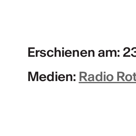
MEHR INFOS & KONTAKT
Erschienen am: 2
Tätigkeitsberic
Tätigkeitsbericht CVKW
Medien:
Radio Rot