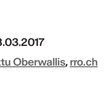
3.03.2017
ht
 2024/2025
tu Oberwallis
,
rro.ch