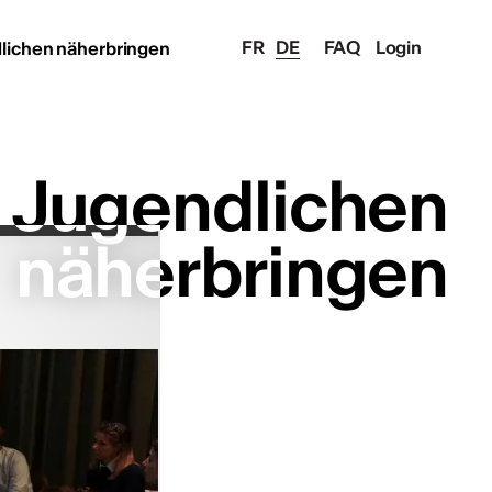
FR
DE
FAQ
Login
dlichen näherbringen
n Jugendlichen
n Jugendlichen
näherbringen
näherbringen