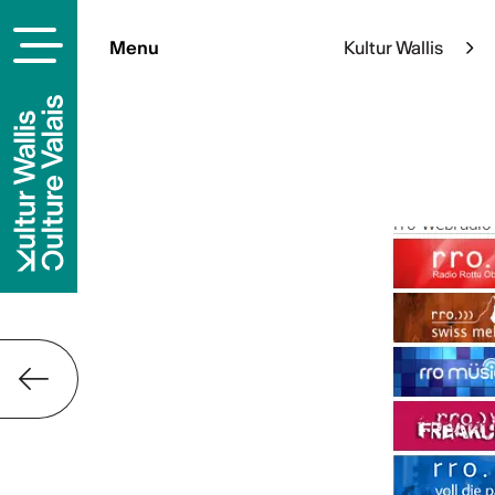
Menu
Kultur Wallis
Kontakt
Kultur Wallis
Rue de Lausanne 45
CH-1950 Sitten
+41 (0)27 606 45 69
info@kulturwallis.ch
Newsletter a