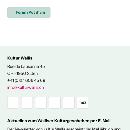
Forum Pot d’vin
Kultur Wallis
Rue de Lausanne 45
FOS & KONTAKT
CH - 1950 Sitten
+41 (0)27 606 45 69
info@kulturwallis.ch
Aktuelles zum Walliser Kulturgeschehen per E-Mail
Der Newsletter von Kultur Wallis erscheint vier Mal jährlich und