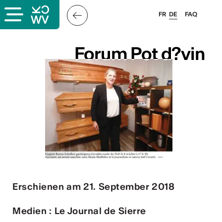
FR
DE
FAQ
s
Forum Pot d?vin
Forum Pot d?vin
er
llis
 & Logo
Erschienen am 21. September 2018
Medien : Le Journal de Sierre