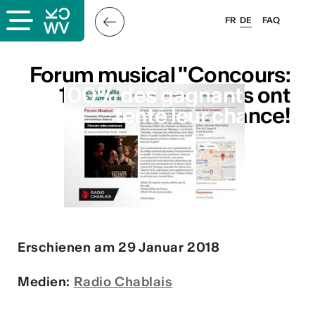
FR
DE
FAQ
s
Forum musical "Concours:
Forum musical "Concours:
100% des gagnants ont
100% des gagnants ont
tenté leur chance!
tenté leur chance!
er
llis
 & Logo
Erschienen am 29 Januar 2018
Medien:
Radio Chablais