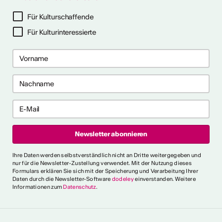
ter abonnieren
Für Kulturschaffende
Für Kulturinteressierte
ericht
CVKW 2024/2025
Ihre Daten werden selbstverständlich nicht an Dritte weitergegeben und
nur für die Newsletter-Zustellung verwendet. Mit der Nutzung dieses
Formulars erklären Sie sich mit der Speicherung und Verarbeitung Ihrer
Daten durch die Newsletter-Software
dodeley
einverstanden. Weitere
Informationen zum
Datenschutz
.