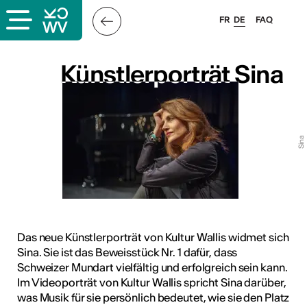
FR
DE
FAQ
s
Künstlerporträt Sina
Künstlerporträt Sina
er
Sina
llis
 & Logo
Das neue Künstlerporträt von Kultur Wallis widmet sich
Sina. Sie ist das Beweisstück Nr. 1 dafür, dass
Schweizer Mundart vielfältig und erfolgreich sein kann.
en
Im Videoporträt von Kultur Wallis spricht Sina darüber,
was Musik für sie persönlich bedeutet, wie sie den Platz