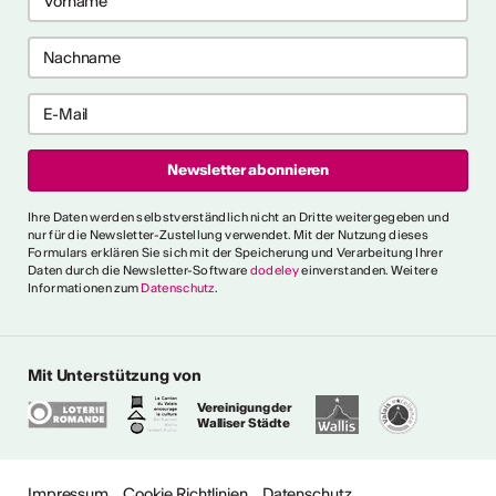
 2026
 2026
e anzeigen
ch als
lle/r
fende/r
Ihre Daten werden selbstverständlich nicht an Dritte weitergegeben und
nur für die Newsletter-Zustellung verwendet. Mit der Nutzung dieses
Formulars erklären Sie sich mit der Speicherung und Verarbeitung Ihrer
Daten durch die Newsletter-Software
dodeley
einverstanden. Weitere
Informationen zum
Datenschutz
.
 die allgemeinen und
 fest, die es für verschiedene
e Person als "professionell
erkennen. Ein
Mit Unterstützung von
s erklärt ausserdem den
Vereinigung der
gen Ausdrücken.
Walliser Städte
ionalitätskriterien
Impressum
Cookie Richtlinien
Datenschutz