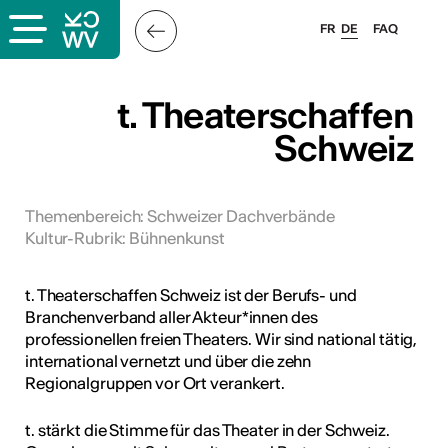
FR
DE
FAQ
ps
t. Theaterschaffen
Schweiz
ungsangebot
bungen
ulen
Themenbereich
:
Schweizer Dachverbände
Kultur-Rubrik
:
Bühnenkunst
atschläge
t. Theaterschaffen Schweiz ist der Berufs- und
Branchenverband aller Akteur*innen des
professionellen freien Theaters. Wir sind national tätig,
international vernetzt und über die zehn
Regionalgruppen vor Ort verankert.
t. stärkt die Stimme für das Theater in der Schweiz.