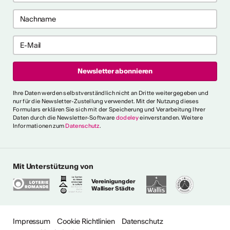
e anzeigen
ch als
lle/r
fende/r
Ihre Daten werden selbstverständlich nicht an Dritte weitergegeben und
nur für die Newsletter-Zustellung verwendet. Mit der Nutzung dieses
Formulars erklären Sie sich mit der Speicherung und Verarbeitung Ihrer
Daten durch die Newsletter-Software
dodeley
einverstanden. Weitere
Informationen zum
Datenschutz
.
 die allgemeinen und
 fest, die es für verschiedene
e Person als "professionell
erkennen. Ein
Mit Unterstützung von
s erklärt ausserdem den
Vereinigung der
gen Ausdrücken.
Walliser Städte
ionalitätskriterien
Impressum
Cookie Richtlinien
Datenschutz