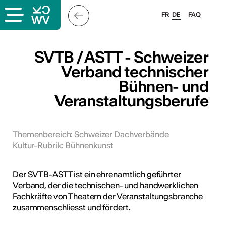
FR
DE
FAQ
ps
SVTB / ASTT - Schweizer
Verband technischer
ungsangebot
Bühnen- und
bungen
Veranstaltungsberufe
ulen
atschläge
Themenbereich
:
Schweizer Dachverbände
Kultur-Rubrik
:
Bühnenkunst
Der SVTB-ASTT ist ein ehrenamtlich geführter
Verband, der die technischen- und handwerklichen
Fachkräfte von Theatern der Veranstaltungsbranche
zusammenschliesst und fördert.