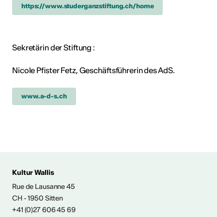
https://www.studerganzstiftung.ch/home
Sekretärin der Stiftung :
Nicole Pfister Fetz, Geschäftsführerin des AdS.
www.a-d-s.ch
Kultur Wallis
ENTWICKLUNG
Rue de Lausanne 45
CH - 1950 Sitten
angebot
+41 (0)27 606 45 69