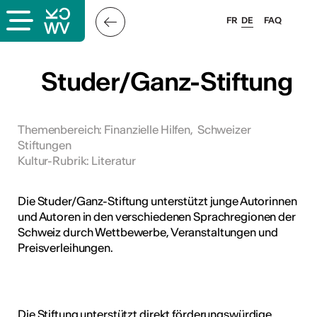
FR
DE
FAQ
ps
Studer/Ganz-Stiftung
ungsangebot
bungen
Themenbereich
:
Finanzielle Hilfen
,
Schweizer
Stiftungen
ulen
Kultur-Rubrik
:
Literatur
atschläge
Die Studer/Ganz-Stiftung unterstützt junge Autorinnen
und Autoren in den verschiedenen Sprachregionen der
Schweiz durch Wettbewerbe, Veranstaltungen und
Preisverleihungen.
Die Stiftung unterstützt direkt förderungswürdige