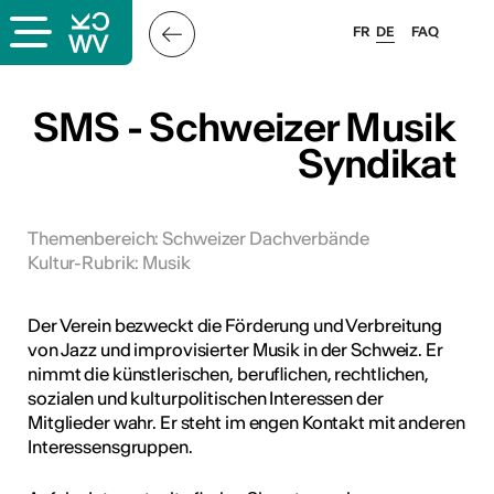
FR
DE
FAQ
ps
SMS - Schweizer Musik
Syndikat
ungsangebot
bungen
ulen
Themenbereich
:
Schweizer Dachverbände
Kultur-Rubrik
:
Musik
atschläge
Der Verein bezweckt die Förderung und Verbreitung
von Jazz und improvisierter Musik in der Schweiz. Er
nimmt die künstlerischen, beruflichen, rechtlichen,
sozialen und kulturpolitischen Interessen der
Mitglieder wahr. Er steht im engen Kontakt mit anderen
Interessensgruppen.