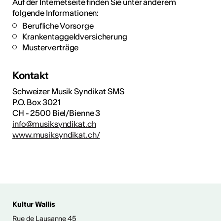
Auf der Internetseite finden Sie unter anderem
folgende Informationen:
Berufliche Vorsorge
Krankentaggeldversicherung
Musterverträge
Kontakt
Schweizer Musik Syndikat SMS
P.O. Box 3021
CH - 2500 Biel/Bienne 3
info@musiksyndikat.ch
www.musiksyndikat.ch/
Kultur Wallis
ENTWICKLUNG
Rue de Lausanne 45