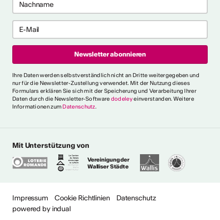
e anzeigen
ch als
lle/r
fende/r
Ihre Daten werden selbstverständlich nicht an Dritte weitergegeben und
nur für die Newsletter-Zustellung verwendet. Mit der Nutzung dieses
Formulars erklären Sie sich mit der Speicherung und Verarbeitung Ihrer
Daten durch die Newsletter-Software
dodeley
einverstanden. Weitere
Informationen zum
Datenschutz
.
 die allgemeinen und
 fest, die es für verschiedene
e Person als "professionell
erkennen. Ein
Mit Unterstützung von
s erklärt ausserdem den
Vereinigung der
gen Ausdrücken.
Walliser Städte
ionalitätskriterien
Impressum
Cookie Richtlinien
Datenschutz
powered by indual
ere Fragen?