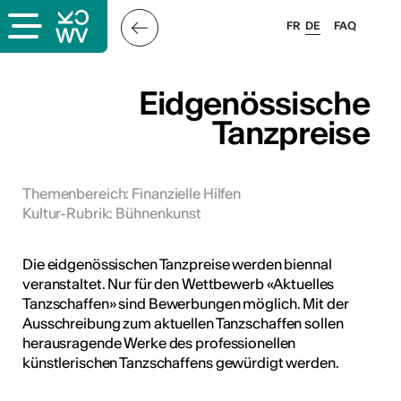
FR
DE
FAQ
ps
Eidgenössische
Tanzpreise
ungsangebot
bungen
ulen
Themenbereich
:
Finanzielle Hilfen
Kultur-Rubrik
:
Bühnenkunst
atschläge
Die eidgenössischen Tanzpreise werden biennal
veranstaltet. Nur für den Wettbewerb «Aktuelles
Tanzschaffen» sind Bewerbungen möglich. Mit der
Ausschreibung zum aktuellen Tanzschaffen sollen
herausragende Werke des professionellen
künstlerischen Tanzschaffens gewürdigt werden.