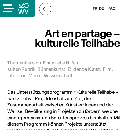
FR
DE
FAQ
ps
Art en partage –
kulturelle Teilhabe
ungsangebot
bungen
ulen
Themenbereich
:
Finanzielle Hilfen
Kultur-Rubrik
:
Bühnenkunst
,
Bildende Kunst
,
Film
,
atschläge
Literatur
,
Musik
,
Wissenschaft
Das Unterstützungsprogramm « Kulturelle Teilhabe –
partizipative Projekte » hat zum Ziel, die
Zusammenarbeit zwischen Künstler*innen und der
Walliser Bevölkerung in Projekten zu fördern, welche
einen gemeinsamen Schaffensprozess beinhalten. Mit
diesem Programm können Projekte unterstützt