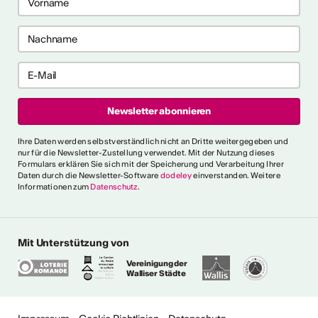
 2026
 2026
e anzeigen
ch als
lle/r
fende/r
Ihre Daten werden selbstverständlich nicht an Dritte weitergegeben und
nur für die Newsletter-Zustellung verwendet. Mit der Nutzung dieses
Formulars erklären Sie sich mit der Speicherung und Verarbeitung Ihrer
Daten durch die Newsletter-Software
dodeley
einverstanden. Weitere
Informationen zum
Datenschutz
.
 die allgemeinen und
 fest, die es für verschiedene
e Person als "professionell
erkennen. Ein
Mit Unterstützung von
s erklärt ausserdem den
Vereinigung der
gen Ausdrücken.
Walliser Städte
ionalitätskriterien