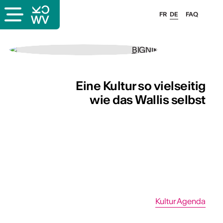
FR
DE
FAQ
Eine Kultur so vielseitig
Eine Kultur so vielseitig
wie das Wallis selbst
wie das Wallis selbst
Kultur Agenda